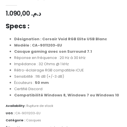
0
Sur 5
1.090,00
د.م.
Specs :
Désignation : Corsair Void RGB Elite USB Blanc
Modèle : CA-9011203-EU
Casque gaming avec son Surround 7.1
Réponse en fréquence : 20 Hz à 30 kHz
Impédance : 32 Ohms @ 1 kHz
Rétro-éclairage RGB compatible iCUE
Sensibilité : 116 dB (+/-3 dB)
Écouteurs :
50 mm
Certifié Discord
Compatibilité Windows 8, Windows 7 ou Windows 10
Availability:
Rupture de stock
UGS :
CA-9011203-EU
Catégorie :
Casques