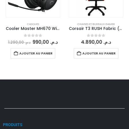
CASQUES
CHAISES ET BUREAUX GAMER
Cooler Master MH670 Wireless
Corsair T3 RUSH Fabric (Charcoal/Red)
0
sur 5
0
sur 5
990,00
د.م.
4.890,00
د.م.
1.290,00
د.م.
AJOUTER AU PANIER
AJOUTER AU PANIER
PRODUITS