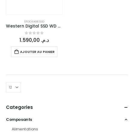
STOCKAGE SSD
Western Digital SSD WD Black SN770 1 To GEN 4
0
sur 5
1.590,00
د.م.
AJOUTER AU PANIER
Categories
Composants
Alimentations