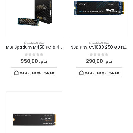
STOCKAGE SSD
STOCKAGE SSD
MSI Spatium M450 PCIe 4.0 1 TB
SSD PNY CS1030 250 GB NVMe PCIe
0
sur 5
0
sur 5
950,00
د.م.
290,00
د.م.
AJOUTER AU PANIER
AJOUTER AU PANIER