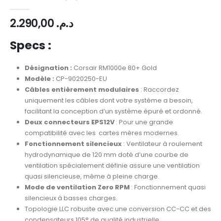
0
Sur 5
2.290,00
د.م.
Specs :
Désignation :
Corsair RM1000e 80+ Gold
Modèle :
CP-9020250-EU
Câbles entièrement modulaires
: Raccordez
uniquement les câbles dont votre système a besoin,
facilitant la conception d’un système épuré et ordonné.
Deux connecteurs EPS12V
: Pour une grande
compatibilité avec les cartes mères modernes.
Fonctionnement silencieux
: Ventilateur à roulement
hydrodynamique de 120 mm doté d’une courbe de
ventilation spécialement définie assure une ventilation
quasi silencieuse, même à pleine charge.
Mode de ventilation Zero RPM
: Fonctionnement quasi
silencieux à basses charges.
Topologie LLC robuste avec une conversion CC-CC et des
condensateurs 105° de qualité industrielle.