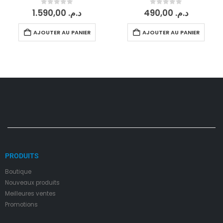
0
sur 5
0
sur 5
1.590,00
د.م.
490,00
د.م.
AJOUTER AU PANIER
AJOUTER AU PANIER
PRODUITS
Boutique
Nouveaux produits
Meilleures ventes
Promotions