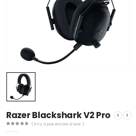
Razer Blackshark V2 Pro
( Il n’y a pas encore d’avis. )
0
Sur 5