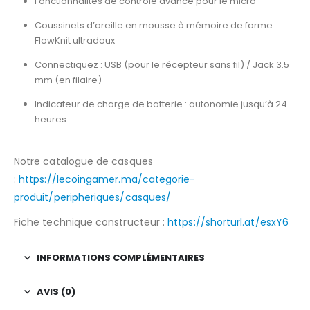
Fonctionnalités de contrôle avancé pour le micro
Coussinets d’oreille en mousse à mémoire de forme
FlowKnit ultradoux
Connectiquez : USB (pour le récepteur sans fil) / Jack 3.5
mm (en filaire)
Indicateur de charge de batterie : autonomie jusqu’à 24
heures
Notre catalogue de casques
:
https://lecoingamer.ma/categorie-
produit/peripheriques/casques/
Fiche technique constructeur :
https://shorturl.at/esxY6
INFORMATIONS COMPLÉMENTAIRES
AVIS (0)