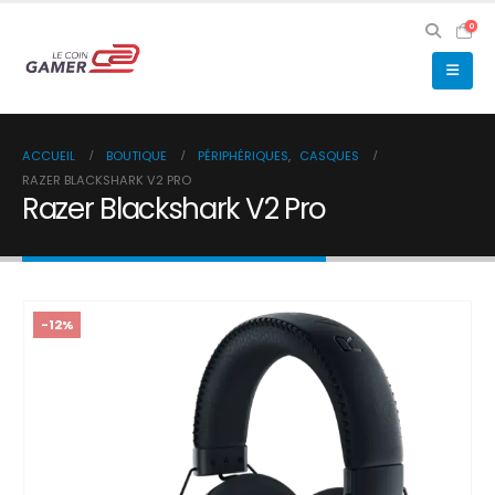
0
ACCUEIL
BOUTIQUE
PÉRIPHÉRIQUES
,
CASQUES
RAZER BLACKSHARK V2 PRO
Razer Blackshark V2 Pro
-12%