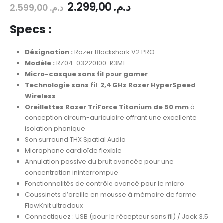
2.299,00
د.م.
2.599,00
د.م.
Specs :
Désignation :
Razer Blackshark V2 PRO
Modèle :
RZ04-03220100-R3M1
Micro-casque sans fil pour gamer
Technologie sans fil 2,4 GHz Razer HyperSpeed
Wireless
Oreillettes Razer TriForce Titanium de 50 mm
à
conception circum-auriculaire offrant une excellente
isolation phonique
Son surround THX Spatial Audio
Microphone cardioïde flexible
Annulation passive du bruit avancée pour une
concentration ininterrompue
Fonctionnalités de contrôle avancé pour le micro
Coussinets d’oreille en mousse à mémoire de forme
FlowKnit ultradoux
Connectiquez : USB (pour le récepteur sans fil) / Jack 3.5