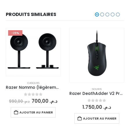
PRODUITS SIMILAIRES
-29%
CASQUES
Razer Nommo (légèrement utilisés)
SOURIS
Razer DeathAdder V2 Pro + Charging Dock
0
sur 5
700,00
د.م.
990,00
د.م.
0
sur 5
1.750,00
د.م.
AJOUTER AU PANIER
AJOUTER AU PANIER