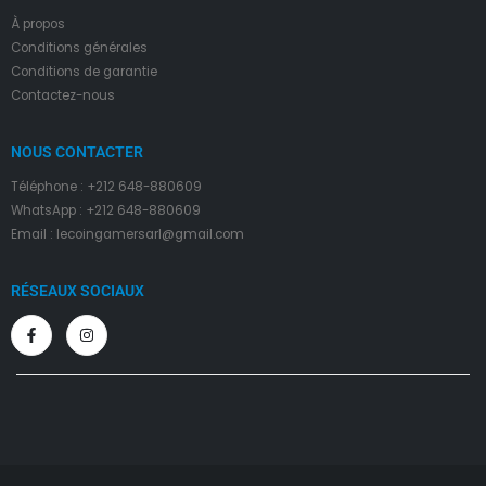
À propos
Condition
s
générales
Conditions de garantie
Contactez-nous
NOUS CONTACTER
Téléphone : +212 648-880609
WhatsApp : +212 648-880609
Email : lecoingamersarl@gmail.com
RÉSEAUX SOCIAUX