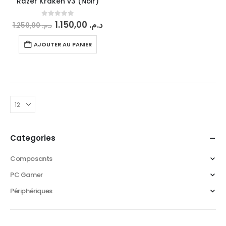
Razer Kraken v3 (Noir)
0
sur 5
1.150,00
د.م.
1.250,00
د.م.
AJOUTER AU PANIER
Categories
Composants
PC Gamer
Périphériques