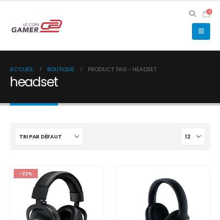
0
ACCUEIL
BOUTIQUE
PRODUCT TAG -
HEADSET
headset
-22%