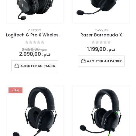
CASQUES
CASQUES
Logitech G Pro X Wireless Lightspeed
Razer Barracuda X
0
sur 5
0
sur 5
1.199,00
د.م.
2.690,00
د.م.
2.090,00
د.م.
AJOUTER AU PANIER
AJOUTER AU PANIER
-12%