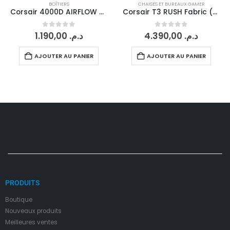
BOÎTIERS
CHAISES ET BUREAUX GAMER
Corsair 4000D AIRFLOW Tempered Glass (Noir)
Corsair T3 RUSH Fabric (Charcoal Grey)
0
sur 5
0
sur 5
1.190,00
د.م.
4.390,00
د.م.
AJOUTER AU PANIER
AJOUTER AU PANIER
PRODUITS
Boutique
Nouveaux produits
Meilleures ventes