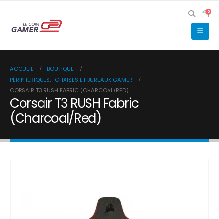
0
ACCUEIL
BOUTIQUE
PÉRIPHÉRIQUES
,
CHAISES ET BUREAUX GAMER
CORSAIR T3 RUSH FABRIC (CHARCOAL/RED)
Corsair T3 RUSH Fabric
(Charcoal/Red)