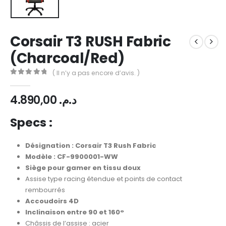
Corsair T3 RUSH Fabric
(Charcoal/Red)
( Il n’y a pas encore d’avis. )
0
Sur 5
4.890,00
د.م.
Specs :
Désignation : Corsair T3 Rush Fabric
Modèle : CF-9900001-WW
Siège pour gamer en tissu doux
Assise type racing étendue et points de contact
rembourrés
Accoudoirs 4D
Inclinaison entre 90 et 160°
Châssis de l’assise : acier