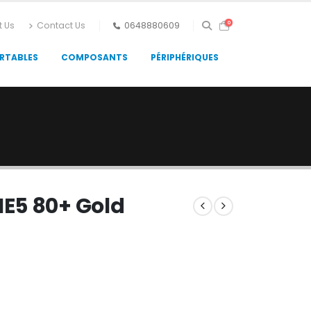
0
t Us
Contact Us
0648880609
RTABLES
COMPOSANTS
PÉRIPHÉRIQUES
E5 80+ Gold