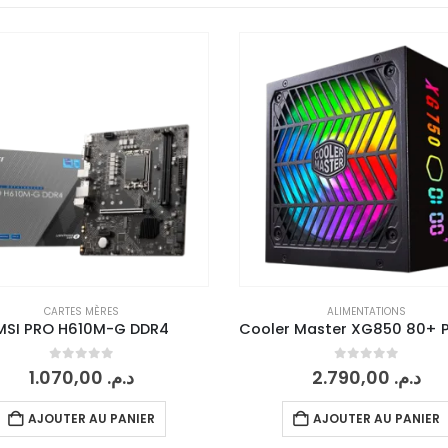
-6%
ALIMENTATIONS
CARTES MÈRES
Cooler Master XG850 80+ Platinum Modulaire
MSI B550 Gaming Gen
0
sur 5
0
sur 5
2.790,00
د.م.
1.490,00
م
1.590,00
د.م.
AJOUTER AU PANIER
AJOUTER AU PANIER