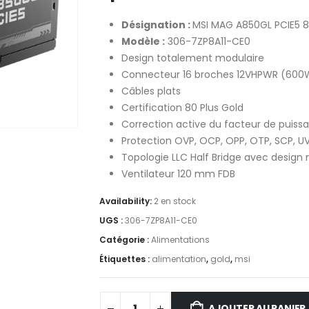
Désignation :
MSI MAG A850GL PCIE5 
Modèle :
306-7ZP8A11-CE0
Design totalement modulaire
Connecteur 16 broches 12VHPWR (600
Câbles plats
Certification 80 Plus Gold
Correction active du facteur de puiss
Protection OVP, OCP, OPP, OTP, SCP, UV
Topologie LLC Half Bridge avec desig
Ventilateur 120 mm FDB
Availability:
2 en stock
UGS :
306-7ZP8A11-CE0
Catégorie :
Alimentations
Étiquettes :
alimentation
,
gold
,
msi
AJOUTER AU PANIER