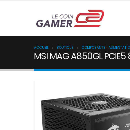
ACCUEIL
BOUTIQUE
COMPOSANTS
,
ALIMENTATI
MSI MAG A850GL PCIE5 