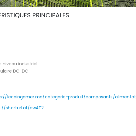
RISTIQUES PRINCIPALES
 niveau industriel
dulaire DC-DC
ps://lecoingamer.ma/categorie-produit/composants/alimentat
s://shorturl.at/cwAT2