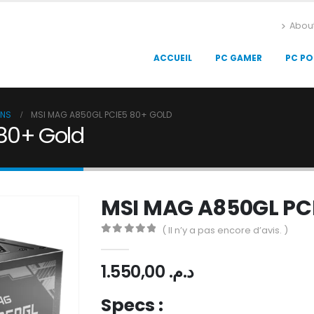
Abou
ACCUEIL
PC GAMER
PC PO
ONS
MSI MAG A850GL PCIE5 80+ GOLD
80+ Gold
MSI MAG A850GL PCI
( Il n’y a pas encore d’avis. )
0
Sur 5
1.550,00
د.م.
Specs :