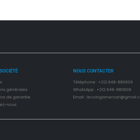
SOCIÉTÉ
NOUS CONTACTER
s
Téléphone : +212 648-880609
on
s
générales
WhatsApp : +212 648-880609
ons de garantie
Email : lecoingamersarl@gmail.
ez-nous