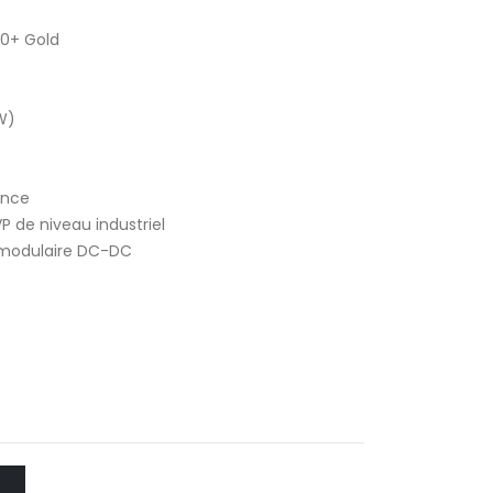
80+ Gold
W)
ance
P de niveau industriel
n modulaire DC-DC