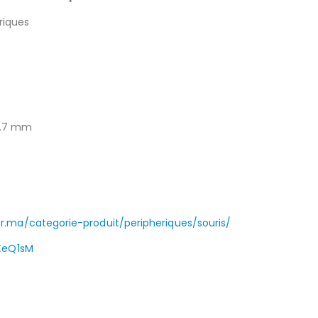
riques
42.7 mm
r.ma/categorie-produit/peripheriques/souris/
3XeQ1sM