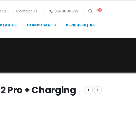
0
t Us
Contact Us
0648880609
RTABLES
COMPOSANTS
PÉRIPHÉRIQUES
2 Pro + Charging