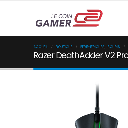
ACCUEIL
BOUTIQUE
PÉRIPHÉRIQUES
,
SOURIS
Razer DeathAdder V2 Pr