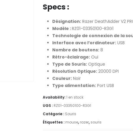
Specs :
Désignation:
Razer DeathAdder V2 P
Modèle :
RZ01-03350100-R3G1
Technologie de connexion de la sou
Interface avec l’ordinateur:
USB
Nombre de boutons:
8
Rétro-éclairage:
Oui
Type de Souris:
Optique
Résolution Optique:
20000 DPI
Couleur:
Noir
Type alimentation:
Port USB
Availability:
1 en stock
UGS :
RZ01-03350100-R3G1
Catégorie :
Souris
Étiquettes :
mouse
,
razer
,
souris