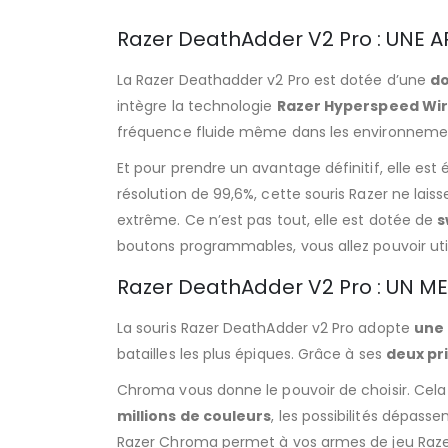
Razer DeathAdder V2 Pro : UNE 
La Razer Deathadder v2 Pro est dotée d’une
do
intègre la technologie
Razer Hyperspeed Wir
fréquence fluide même dans les environnement
Et pour prendre un avantage définitif, elle e
résolution de 99,6%, cette souris Razer ne la
extrême. Ce n’est pas tout, elle est dotée de
s
boutons programmables, vous allez pouvoir util
Razer DeathAdder V2 Pro : UN M
La souris Razer DeathAdder v2 Pro adopte
une
batailles les plus épiques. Grâce à ses
deux pr
Chroma vous donne le pouvoir de choisir. Cela
millions de couleurs
, les possibilités dépass
Razer Chroma permet à vos armes de jeu Razer