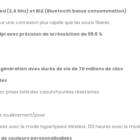
peed (2,4 Ghz) et BLE (Bluetooth basse consommation)
 une connexion plus rapide que les souris filaires
pi avec précision de la résolution de 99.6
%
génération avec durée de vie de 70 millions de clics
les
c prises latérales caoutchoutées résistantes
 de soulèvement/pose
heures avec le mode HyperSpeed Wireless, 120 heures avec le mod
ns de couleurs personnalisables