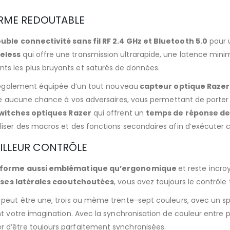
ARME REDOUTABLE
uble connectivité sans fil RF 2.4 GHz et Bluetooth 5.0
pour u
eless
qui offre une transmission ultrarapide, une latence min
s les plus bruyants et saturés de données.
st également équipée d’un tout nouveau
capteur optique Razer 
isse aucune chance à vos adversaires, vous permettant de porte
witches optiques Razer
qui offrent un
temps de réponse de
iser des macros et des fonctions secondaires afin d’exécuter c
EILLEUR CONTRÔLE
 forme aussi emblématique qu’ergonomique
et reste incr
ises latérales caoutchoutées
, vous avez toujours le contrôle 
 peut être une, trois ou même trente-sept couleurs, avec un sp
ent votre imagination. Avec la synchronisation de couleur entre 
 d’être toujours parfaitement synchronisées.