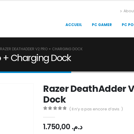
Abou
ACCUEIL
PC GAMER
PC PO
RAZER DEATHADDER V2 PRO + CHARGING DOCK
o + Charging Dock
Razer DeathAdder V
Dock
( Il n’y a pas encore d’avis. )
0
Sur 5
1.750,00
د.م.