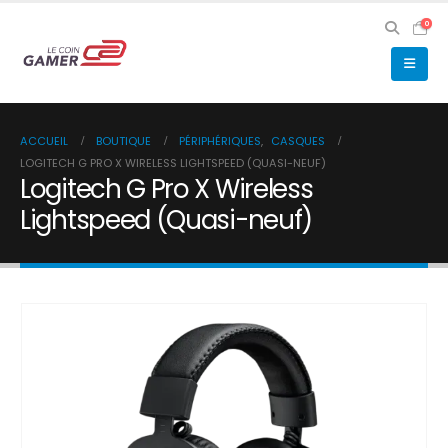
0
ACCUEIL
BOUTIQUE
PÉRIPHÉRIQUES
,
CASQUES
LOGITECH G PRO X WIRELESS LIGHTSPEED (QUASI-NEUF)
Logitech G Pro X Wireless
Lightspeed (Quasi-neuf)