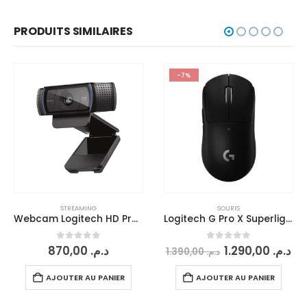
PRODUITS SIMILAIRES
-7%
STREAMING
SOURIS
Webcam Logitech HD Pro C920
Logitech G Pro X Superlight
0
sur 5
0
sur 5
870,00
د.م.
1.290,00
د.م.
1.390,00
د.م.
AJOUTER AU PANIER
AJOUTER AU PANIER