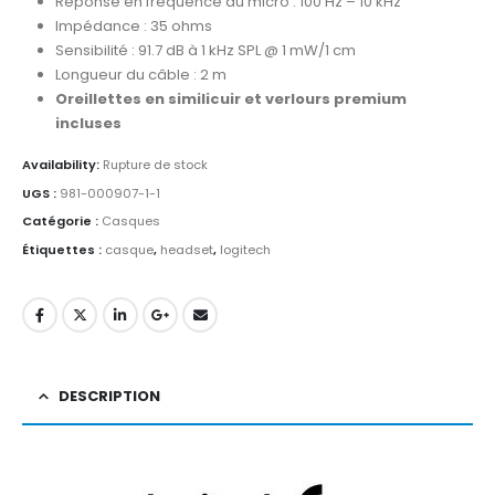
Réponse en fréquence du micro : 100 Hz – 10 kHz
Impédance : 35 ohms
Sensibilité : 91.7 dB à 1 kHz SPL @ 1 mW/1 cm
Longueur du câble : 2 m
Oreillettes en similicuir et verlours premium
incluses
Availability:
Rupture de stock
UGS :
981-000907-1-1
Catégorie :
Casques
Étiquettes :
casque
,
headset
,
logitech
DESCRIPTION