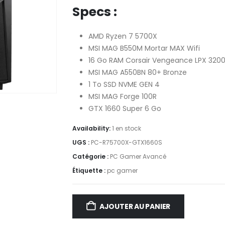
Specs :
AMD Ryzen 7 5700X
MSI MAG B550M Mortar MAX Wifi
16 Go RAM Corsair Vengeance LPX 320
MSI MAG A550BN 80+ Bronze
1 To SSD NVME GEN 4
MSI MAG Forge 100R
GTX 1660 Super 6 Go
Availability:
1 en stock
UGS :
PC-R75700X-GTX1660S
Catégorie :
PC Gamer Avancé
Étiquette :
pc gamer
AJOUTER AU PANIER