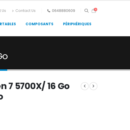
0
t Us
Contact Us
0648880609
RTABLES
COMPOSANTS
PÉRIPHÉRIQUES
Go
 7 5700X/ 16 Go
o