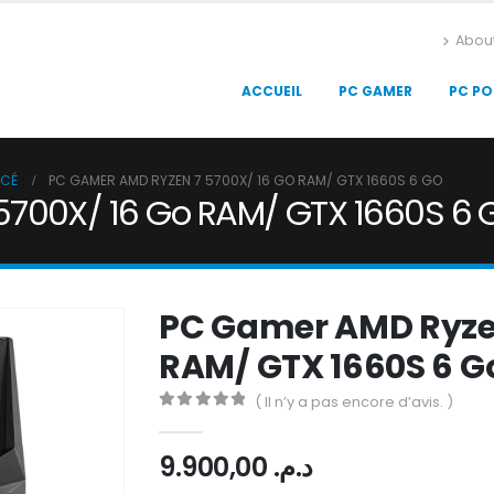
Abou
ACCUEIL
PC GAMER
PC PO
NCÉ
PC GAMER AMD RYZEN 7 5700X/ 16 GO RAM/ GTX 1660S 6 GO
5700X/ 16 Go RAM/ GTX 1660S 6 
PC Gamer AMD Ryzen
RAM/ GTX 1660S 6 G
( Il n’y a pas encore d’avis. )
0
Sur 5
9.900,00
د.م.