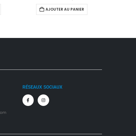
AJOUTER AU PANIER
A
RÉSEAUX SOCIAUX
com