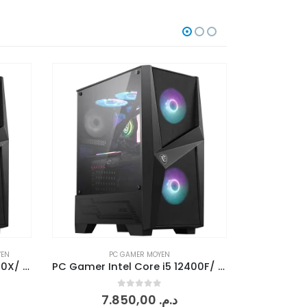
PC GAMER AVANCÉ
,
PC GAMER ULTRA
PC Gamer Intel Core i5 12400F/ 16 Go RAM/ GTX 1660 Super 6 Go
PC Gamer Intel Core i7 14700k/ 32 GO RAM/ RTX 3080 10G
0
sur 5
21.790,00
د.م.