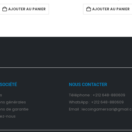
AJOUTER AU PANIER
AJOUTER AU PANIER
SOCIÉTÉ
NOUS CONTACTER
s
Téléphone : +212 648-880609
on
s
générales
WhatsApp : +212 648-880609
ons de garantie
Email : lecoingamersarl@gmail.
ez-nous