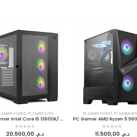
 GAMER AVANCÉ
,
PC GAMER MOYEN
PC GAMER MOYEN
PC Gamer AMD Ryzen 5 5600X/ 16 Go RAM/ RTX 3070 8G
0
sur 5
0
sur 5
11.500,00
د.م.
7.850,00
د.م.