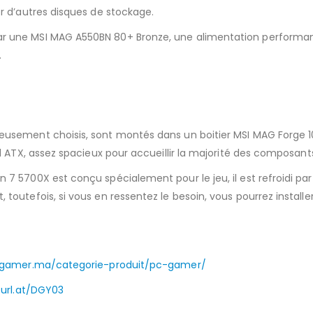
r d’autres disques de stockage.
une MSI MAG A550BN 80+ Bronze, une alimentation performante 
.
usement choisis, sont montés dans un boitier MSI MAG Forge 10
d ATX, assez spacieux pour accueillir la majorité des composant
 5700X est conçu spécialement pour le jeu, il est refroidi par
outefois, si vous en ressentez le besoin, vous pourrez installer
ingamer.ma/categorie-produit/pc-gamer/
turl.at/DGY03