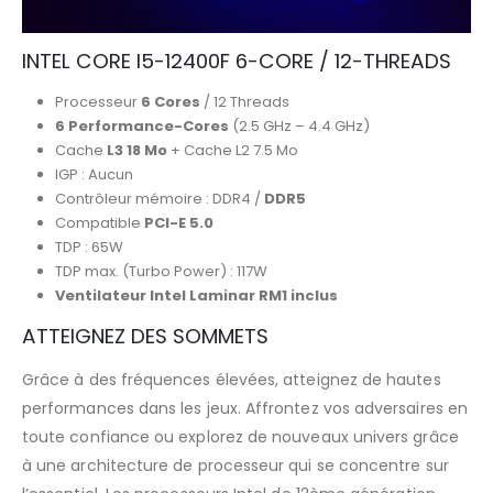
INTEL CORE I5-12400F 6-CORE / 12-THREADS
Processeur
6 Cores
/ 12 Threads
6 Performance-Cores
(2.5 GHz – 4.4 GHz)
Cache
L3 18 Mo
+ Cache L2 7.5 Mo
IGP : Aucun
Contrôleur mémoire : DDR4 /
DDR5
Compatible
PCI-E 5.0
TDP : 65W
TDP max. (Turbo Power) : 117W
Ventilateur Intel Laminar RM1 inclus
ATTEIGNEZ DES SOMMETS
Grâce à des fréquences élevées, atteignez de hautes
performances dans les jeux. Affrontez vos adversaires en
toute confiance ou explorez de nouveaux univers grâce
à une architecture de processeur qui se concentre sur