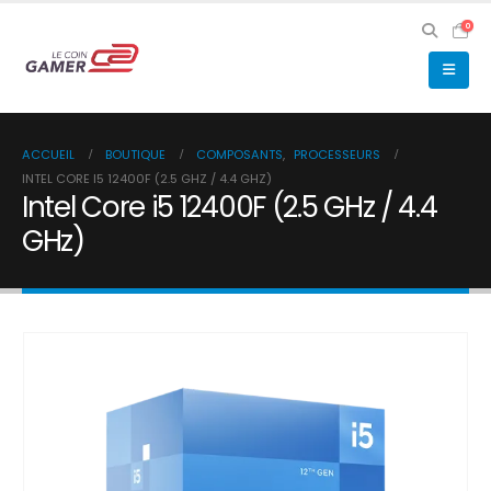
0
ACCUEIL
BOUTIQUE
COMPOSANTS
,
PROCESSEURS
INTEL CORE I5 12400F (2.5 GHZ / 4.4 GHZ)
Intel Core i5 12400F (2.5 GHz / 4.4
GHz)