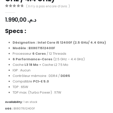
( Il n’y a pas encore d’avis. )
0
Sur 5
1.990,00
د.م.
Specs :
Désignation : Intel Core i5 12400F (2.5 GHz/ 4.4 GHz)
Modèle : BX8071512400F
Processeur
6 Cores
/ 12 Threads
6 Performance-Cores
(2.5 GHz – 4.4 GHz)
Cache
L3 18 Mo
+ Cache L2 7.5 Mo
IGP : Aucun
Contrôleur mémoire : DDR4 /
DDR5
Compatible
PCI-E 5.0
TDP : 65W
TDP max. (Turbo Power) : 117W
Availability:
1 en stock
UGS :
BX8071512400F