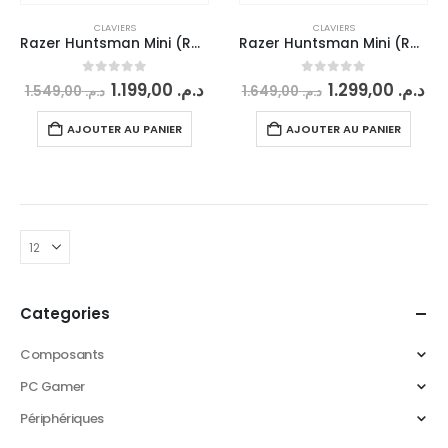
CLAVIERS
CLAVIERS
Razer Huntsman Mini (Razer Optical Purple)
Razer Huntsman Mini (Razer Optical Red)
0
sur 5
0
sur 5
1.199,00
د.م.
1.299,00
د.م.
1.549,00
د.م.
1.649,00
د.م.
AJOUTER AU PANIER
AJOUTER AU PANIER
Categories
Composants
PC Gamer
Périphériques