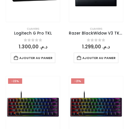
CLAVIERS
CLAVIERS
Logitech G Pro TKL
Razer BlackWidow V3 TKL (switches Razer Green)
0
sur 5
0
sur 5
1.300,00
د.م.
1.299,00
د.م.
AJOUTER AU PANIER
AJOUTER AU PANIER
-23%
-21%