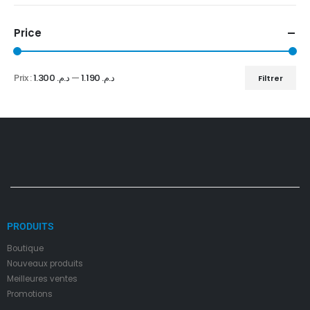
Price
Prix :
د.م. 1.300
—
د.م. 1.190
Filtrer
PRODUITS
Boutique
Nouveaux produits
Meilleures ventes
Promotions