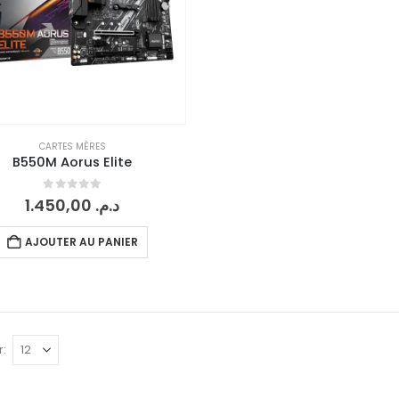
CARTES MÈRES
B550M Aorus Elite
0
sur 5
1.450,00
د.م.
AJOUTER AU PANIER
r: