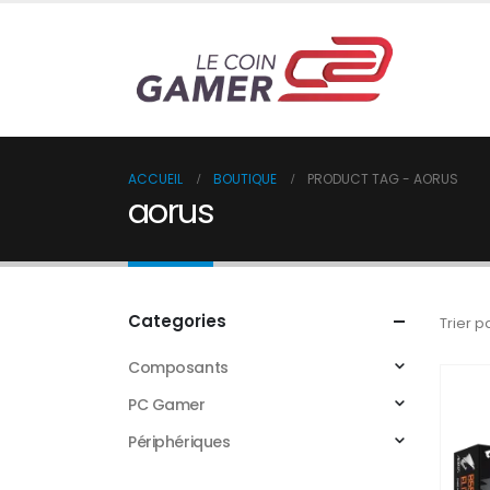
ACCUEIL
BOUTIQUE
PRODUCT TAG -
AORUS
aorus
Categories
Trier pa
Composants
PC Gamer
Périphériques