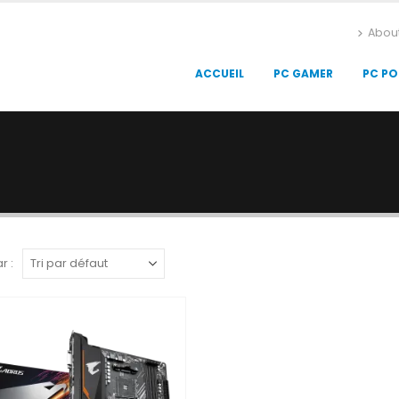
Abou
ACCUEIL
PC GAMER
PC PO
r :