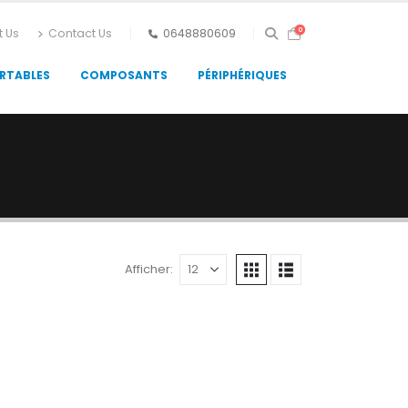
0
t Us
Contact Us
0648880609
RTABLES
COMPOSANTS
PÉRIPHÉRIQUES
Afficher: