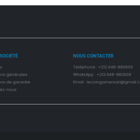
SOCIÉTÉ
NOUS CONTACTER
s
Téléphone : +212 648-880609
on
s
générales
WhatsApp : +212 648-880609
ons de garantie
Email : lecoingamersarl@gmail.
ez-nous